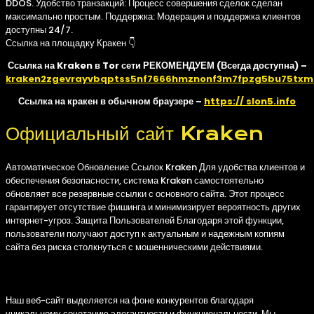
DDOS. Удобство транзакций: Процесс совершения сделок сделан
максимально простым. Поддержка: Модерация и поддержка клиентов
доступны 24/7.
Ссылка на площадку Кракен 👇
Ссылка на Kraken в Tor сети РЕКОМЕНДУЕМ (Всегда доступна) –
kraken2zgevrayvbqptss5nf7666hmznonf3m7fpzg5bu75txm
Ссылка на кракен в обычном браузере –
https:// slon5.info
Официальный сайт Kraken
Автоматическое Обновление Ссылок Kraken Для удобства клиентов и
обеспечения безопасности, система Kraken самостоятельно
обновляет все резервные ссылки с основного сайта. Этот процесс
гарантирует отсутствие фишинга и минимизирует вероятность других
интернет-угроз. Защита Пользователей Благодаря этой функции,
пользователи получают доступ к актуальным и надежным копиям
сайта без риска столкнуться с мошенническими действиями.
Легкий и Интуитивный Интерфейс
Наш веб-сайт выделяется на фоне конкурентов благодаря
уникальному сочетанию элегантности и функциональности. Мы