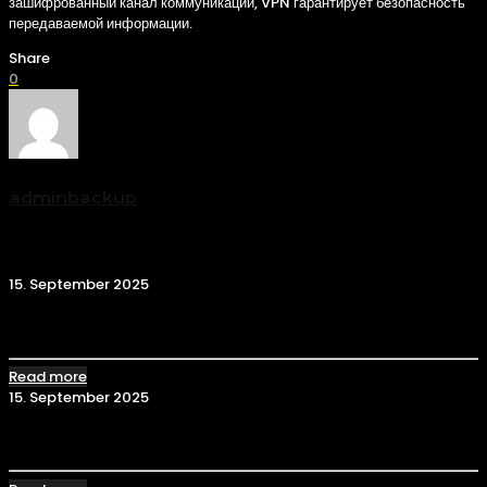
зашифрованный канал коммуникации, VPN гарантирует безопасность
передаваемой информации.
Share
0
adminbackup
Related posts
15. September 2025
Сайт Kraken: Как найти рабочую ссылку
Read more
15. September 2025
Ссылка Кракен: Обзор и как попасть на сайт