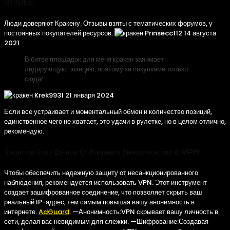
ОТЗЫВЫ
Люди доверяют Кракену. Отзывы взяты с тематических форумов, у
постоянных покупателей ресурсов.
Prinsecc112 14 августа
2021
В битве площадок для меня кракен занимает
лидирующую позицию, поэтому за покупками только
сюда!
Krek9931 21 января 2024
Если все устраивает и моментальный обмен и количество позиций,
единственное чего не хватает, это удачи в рулетке, но в целом отлично,
рекомендую.
Защитите Свои Данные От Внешнего Вмешательства c VPN
Чтобы обеспечить надежную защиту от несанкционированного
наблюдения, рекомендуется использовать VPN. Этот инструмент
создает зашифрованное соединение, что позволяет скрыть ваш
реальный IP-адрес, тем самым повышая вашу анонимность в
интернете.
AdGuard
. —Анонимность:VPN скрывает вашу личность в
сети, делая вас невидимым для слежки. —Шифрование:Создавая