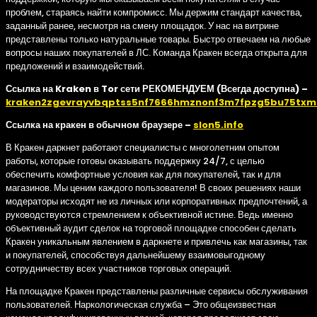
проблем, стараясь найти компромисс. Мы держим стандарт качества,
заданный ранее, несмотря на смену площадок. У нас на витрине
представлены только натуральные товары. Быстро отвечаем на любые
вопросы наших покупателей в ЛС. Команда Кракен всегда открыта для
предложений и взаимодействий.
Ссылка на Kraken в Tor сети РЕКОМЕНДУЕМ (Всегда доступна) –
kraken2zgevrayvbqptss5nf7666hmznonf3m7fpzg5bu75txm
Ссылка на кракен в обычном браузере –
slon5.info
В Кракен даркнет работают специалисты с многолетним опытом
работы, которые готовы оказывать поддержку 24/7, с целью
обеспечить комфортные условия как для покупателей, так и для
магазинов. Мы ценим каждого пользователя! В своих решениях наши
модераторы исходят не из личных или корпоративных предпочтений, а
руководствуются стремлением к объективной истине. Ведь именно
объективный аудит сделок на торговой площадке способен сделать
Кракен уникальным явлением в даркнете и привлечь как магазины, так
и покупателей, способствуя дальнейшему взаимовыгодному
сотрудничеству всех участников торговых операций.
На площадке Кракен представлены различные сервисы обслуживания
пользователей. Наркологическая служба – Это общеизвестная