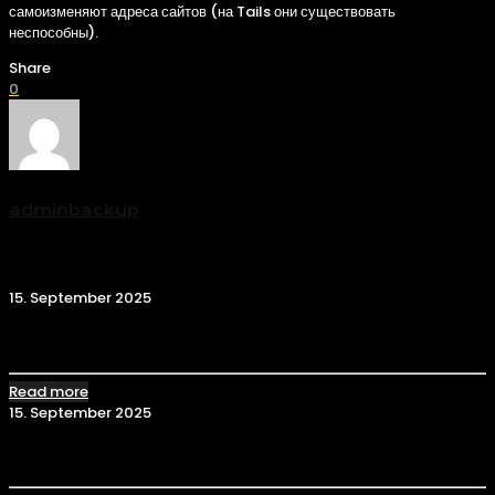
самоизменяют адреса сайтов (на Tails они существовать
неспособны).
Share
0
adminbackup
Related posts
15. September 2025
Сайт Kraken: Как найти рабочую ссылку
Read more
15. September 2025
Ссылка Кракен: Обзор и как попасть на сайт