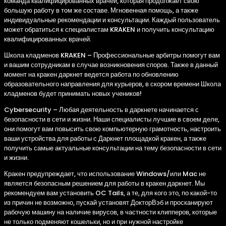
команда квалифицированных врачей, которая продолжает свою
большую работу в том же составе. Мгновенная помощь, а также
индивидуальные рекомендации и консультации. Каждый пользователь
может обратиться к специалистам KRAKEN и получить консультацию
квалифицированных врачей.
Школа кладменов KRAKEN – Профессиональные арбитры помогут вам
и вашим сотрудникам в случае возникновения споров. Также в данный
момент на кракен даркнет ведется работа по обновлению
образовательного направления для курьеров, в скором времени Школа
кладменов будет принимать новых учеников!
Cybersecurity – Любая деятельность в даркнете начинается с
безопасности в сети и жизни. Наши специалисты лучшие в своем деле,
они помогут вам повысить свою компьютерную грамотность, настроить
ваши устройства для работы с Даркнет площадкой кракен, а также
получить самые актуальные консультации на тему безопасности в сети
и жизни.
Кракен предупреждает, что использование Windows/или Mac не
является безопасным решением для работы в кракен даркнет. Мы
рекомендуем вам установить OC Tails, а те, для кого это, по какой-то
из причин не возможно, пускай установят ДокторВэб и просканируют
рабочую машину на наличие вирусов, в частности клипперов, которые
не только подменяют кошельки, но и при нужной настройке