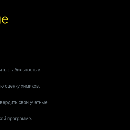
ие
ть стабильность и
ю оценку химиков,
твердить свои учетные
кой программе.