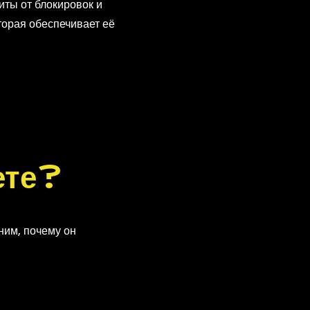
ты от блокировок и
торая обеспечивает её
те
?
ним, почему он