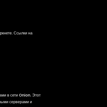
ркнете. Ссылки на
en в
ми в сети Onion. Этот
жными серверами и