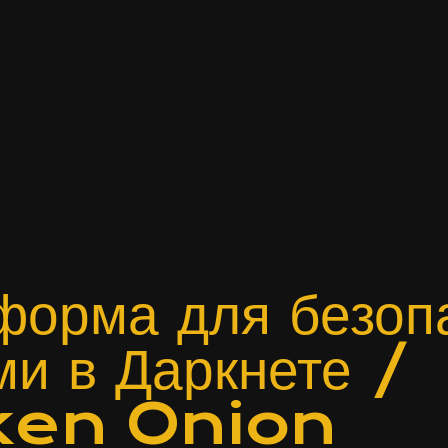
орма для безоп
ми в Даркнете /
aken Onion