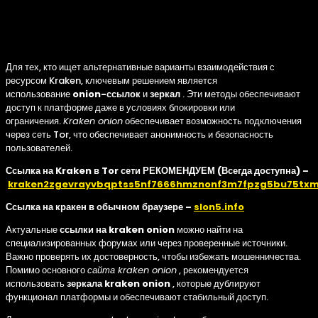
особенности и
безопасность
Для тех, кто ищет альтернативные варианты взаимодействия с
ресурсом Kraken, ключевым решением является
использование
onion-ссылок
и
зеркал
. Эти методы обеспечивают
доступ к платформе даже в условиях блокировки или
ограничения.
Kraken onion
обеспечивает возможность подключения
через сеть Tor, что обеспечивает анонимность и безопасность
пользователей.
Ссылка на Kraken в Tor сети РЕКОМЕНДУЕМ (Всегда доступна) –
kraken2zgevrayvbqptss5nf7666hmznonf3m7fpzg5bu75txm
Ссылка на кракен в обычном браузере –
slon5.info
Актуальные
ссылки на kraken onion
можно найти на
специализированных форумах или через проверенные источники.
Важно проверять их достоверность, чтобы избежать мошенничества.
Помимо основного
сайта kraken onion
, рекомендуется
использовать
зеркала kraken onion
, которые дублируют
функционал платформы и обеспечивают стабильный доступ.